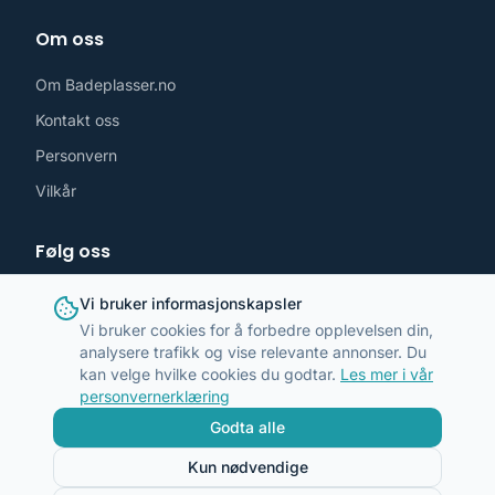
Om oss
Om Badeplasser.no
Kontakt oss
Personvern
Vilkår
Følg oss
Vi bruker informasjonskapsler
Vi bruker cookies for å forbedre opplevelsen din,
analysere trafikk og vise relevante annonser. Du
post@badeplasser.no
kan velge hvilke cookies du godtar.
Les mer i vår
personvernerklæring
Godta alle
©
2026
Badeplasser.no. Alle rettigheter reservert.
Kun nødvendige
Admin
Laget med ❤️ i Norge