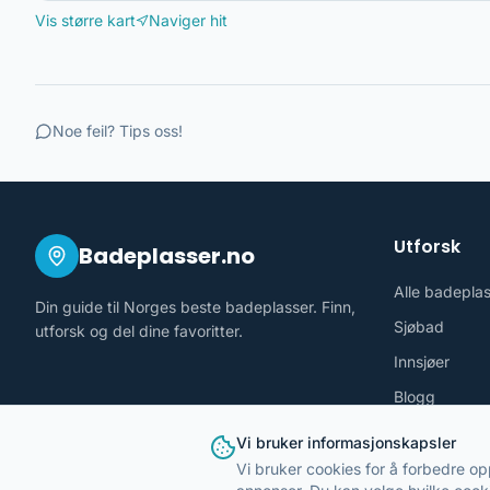
Vis større kart
Naviger hit
Noe feil? Tips oss!
Utforsk
Badeplasser.no
Alle badepla
Din guide til Norges beste badeplasser. Finn,
Sjøbad
utforsk og del dine favoritter.
Innsjøer
Blogg
Vi bruker informasjonskapsler
Vi bruker cookies for å forbedre op