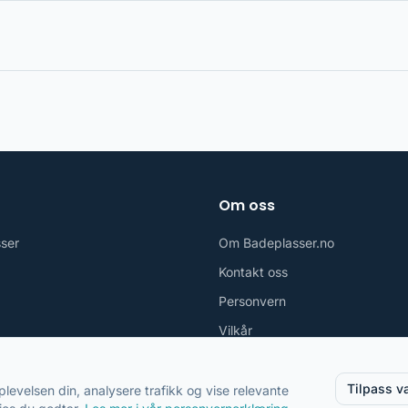
Om oss
sser
Om Badeplasser.no
Kontakt oss
Personvern
Vilkår
Tilpass v
plevelsen din, analysere trafikk og vise relevante