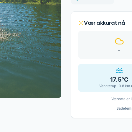
Vær akkurat nå
–
17.5
°C
Vanntemp ·
0.8
km 
Værdata er i
Badetemp