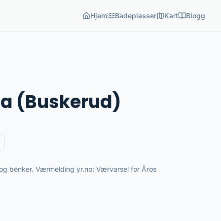
Hjem
Badeplasser
Kart
Blogg
a (Buskerud)
og benker. Værmelding yr.no: Værvarsel for Åros