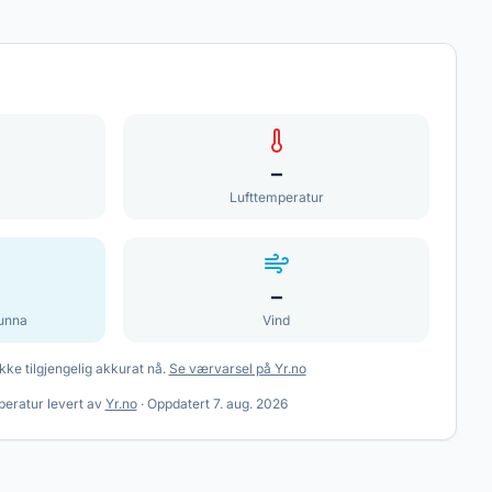
–
Lufttemperatur
–
unna
Vind
kke tilgjengelig akkurat nå.
Se værvarsel på Yr.no
eratur levert av
Yr.no
·
Oppdatert
7. aug. 2026