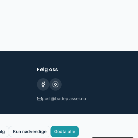
Følg oss
post@badeplasser.no
alg
Kun nødvendige
Godta alle