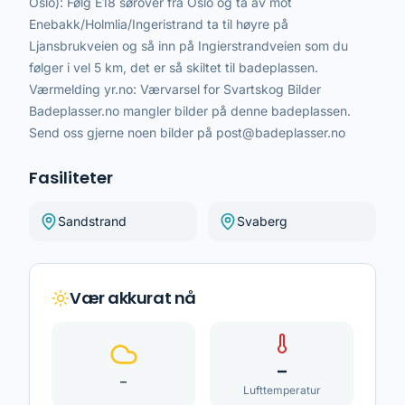
Oslo): Følg E18 sørover fra Oslo og ta av mot
Enebakk/Holmlia/Ingeristrand ta til høyre på
Ljansbrukveien og så inn på Ingierstrandveien som du
følger i vel 5 km, det er så skiltet til badeplassen.
Værmelding yr.no: Værvarsel for Svartskog Bilder
Badeplasser.no mangler bilder på denne badeplassen.
Send oss gjerne noen bilder på post@badeplasser.no
Fasiliteter
Sandstrand
Svaberg
Vær akkurat nå
–
–
Lufttemperatur