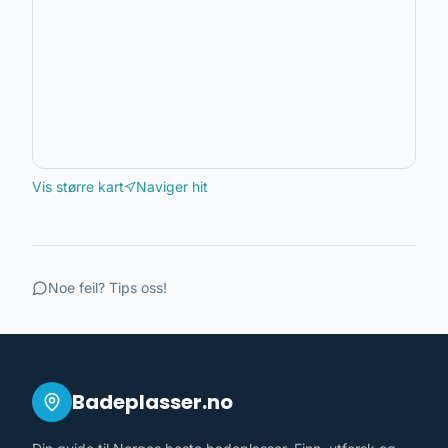
Vis større kart
Naviger hit
Noe feil? Tips oss!
Badeplasser.no