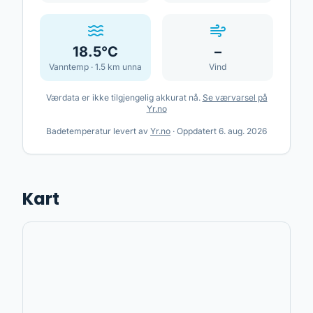
18.5
°C
–
Vanntemp ·
1.5
km unna
Vind
Værdata er ikke tilgjengelig akkurat nå.
Se værvarsel på
Yr.no
Badetemperatur levert av
Yr.no
·
Oppdatert
6. aug. 2026
Kart