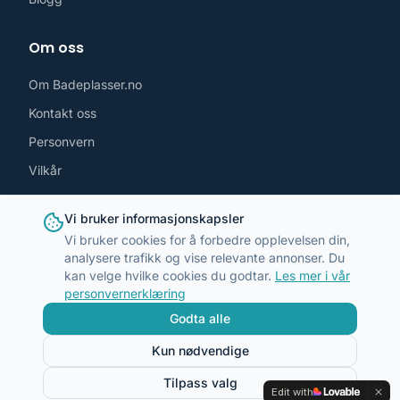
Om oss
Om Badeplasser.no
Kontakt oss
Personvern
Vilkår
Følg oss
Vi bruker informasjonskapsler
Vi bruker cookies for å forbedre opplevelsen din,
analysere trafikk og vise relevante annonser. Du
kan velge hvilke cookies du godtar.
Les mer i vår
personvernerklæring
post@badeplasser.no
Godta alle
Kun nødvendige
Tilpass valg
©
2026
Badeplasser.no. Alle rettigheter reservert.
Edit with