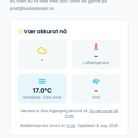
du noen du vil dele med oss? Send de gjerne på
post@badeplasser.no
Vær akkurat nå
–
–
Lufttemperatur
17.0
°C
–
Vanntemp ·
2
km unna
Vind
Værdata er ikke tilgjengelig akkurat nå.
Se værvarsel på
Yr.no
Badetemperatur levert av
Yr.no
·
Oppdatert
8. aug. 2026