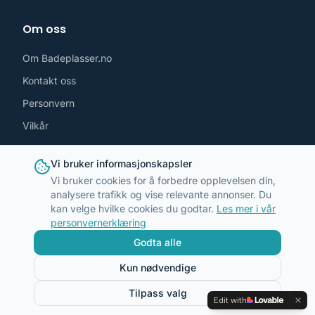
Om oss
Om Badeplasser.no
Kontakt oss
Personvern
Vilkår
Følg oss
Vi bruker informasjonskapsler
Vi bruker cookies for å forbedre opplevelsen din,
analysere trafikk og vise relevante annonser. Du
kan velge hvilke cookies du godtar.
Les mer i vår
personvernerklæring
post@badeplasser.no
Godta alle
Kun nødvendige
Tilpass valg
©
2026
Badeplasser.no. Alle rettigheter reservert.
Edit with
Admin
Laget med ❤️ i Norge