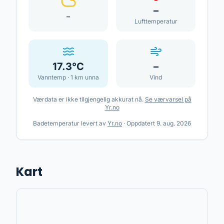
–
–
Lufttemperatur
17.3
°C
–
Vanntemp ·
1
km unna
Vind
Værdata er ikke tilgjengelig akkurat nå.
Se værvarsel på
Yr.no
Badetemperatur levert av
Yr.no
·
Oppdatert
9. aug. 2026
Kart