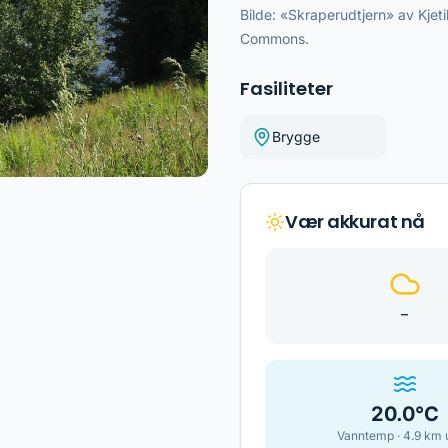
Bilde: «Skraperudtjern» av Kjet
Commons.
Fasiliteter
Brygge
Vær akkurat nå
–
20.0
°C
Vanntemp ·
4.9
km 