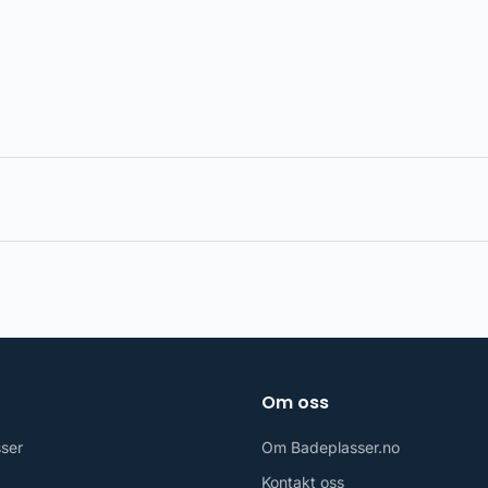
Om oss
sser
Om Badeplasser.no
Kontakt oss