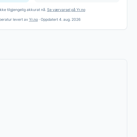
kke tilgjengelig akkurat nå.
Se værvarsel på Yr.no
eratur levert av
Yr.no
·
Oppdatert
4. aug. 2026