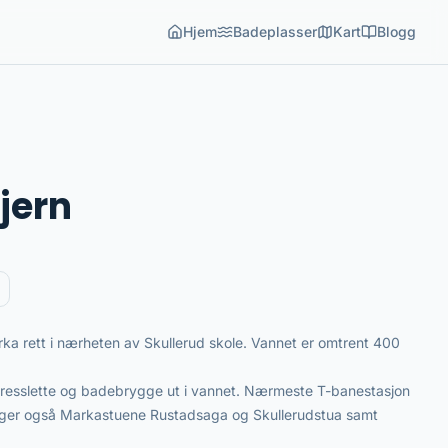
Hjem
Badeplasser
Kart
Blogg
jern
rka rett i nærheten av Skullerud skole. Vannet er omtrent 400
 gresslette og badebrygge ut i vannet. Nærmeste T-banestasjon
ligger også Markastuene Rustadsaga og Skullerudstua samt