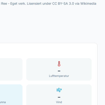
il Ree - Eget verk. Lisensiert under CC BY-SA 3.0 via Wikimedia
–
Lufttemperatur
–
unna
Vind