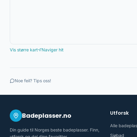
Vis større kart
Naviger hit
Noe feil? Tips oss!
Utforsk
Badeplasser.no
Alle badepla
Din guide til Norges beste badeplasser. Finn,
Sjøbad
utforsk og del dine favoritter.