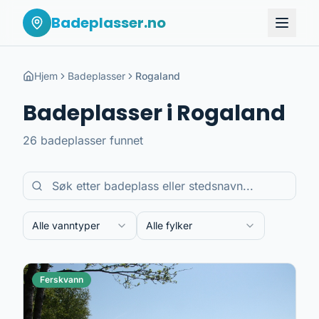
Badeplasser.no
Hjem
Badeplasser
Rogaland
Badeplasser i
Rogaland
26
badeplasser
funnet
Alle vanntyper
Alle fylker
Ferskvann