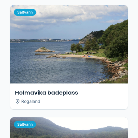
Saltvann
Holmavika badeplass
Rogaland
Saltvann