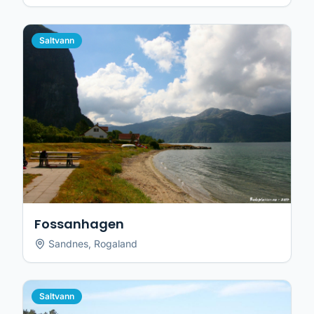
Saltvann
Fossanhagen
Sandnes
,
Rogaland
Saltvann