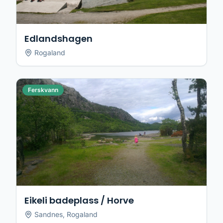
Edlandshagen
Rogaland
Ferskvann
Eikeli badeplass / Horve
Sandnes
,
Rogaland