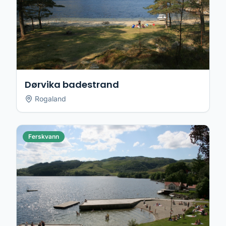
Dørvika badestrand
Rogaland
Ferskvann