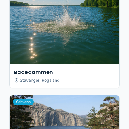
Badedammen
Stavanger
,
Rogaland
Saltvann